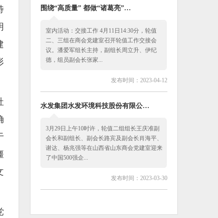
特
围绕“高质量” 都做“诸葛亮”…
明
室内活动：交接工作 4月11日14:30分，轮值
二、三组在商会党建室召开轮值工作交接会
建
议。潘爱军组长主持，副组长周立升、伊纪
德，组员副会长张家...
形
发布时间：2023-04-12
社
水发集团水发环境科技股份有限公…
确
3月29日上午10时许，轮值二组组长王庆准副
于
会长和副组长、副会长路宾及副会长肖海平、
谢达、杨兆强等在山西省山东商会党建室迎来
僵
了中国500强企...
文
发布时间：2023-03-30
党