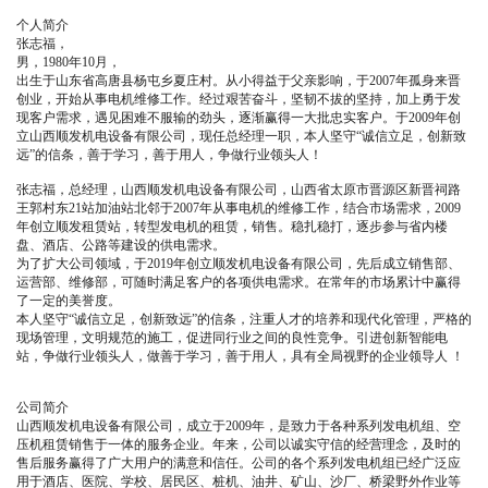
个人简介
张志福，
男，1980年10月，
出生于山东省高唐县杨屯乡夏庄村。从小得益于父亲影响，于2007年孤身来晋
创业，开始从事电机维修工作。经过艰苦奋斗，坚韧不拔的坚持，加上勇于发
现客户需求，遇见困难不服输的劲头，逐渐赢得一大批忠实客户。于2009年创
立山西顺发机电设备有限公司，现任总经理一职，本人坚守“诚信立足，创新致
远”的信条，善于学习，善于用人，争做行业领头人！
张志福，总经理，山西顺发机电设备有限公司，山西省太原市晋源区新晋祠路
王郭村东21站加油站北邻于2007年从事电机的维修工作，结合市场需求，2009
年创立顺发租赁站，转型发电机的租赁，销售。稳扎稳打，逐步参与省内楼
盘、酒店、公路等建设的供电需求。
为了扩大公司领域，于2019年创立顺发机电设备有限公司，先后成立销售部、
运营部、维修部，可随时满足客户的各项供电需求。在常年的市场累计中赢得
了一定的美誉度。
本人坚守“诚信立足，创新致远”的信条，注重人才的培养和现代化管理，严格的
现场管理，文明规范的施工，促进同行业之间的良性竞争。引进创新智能电
站，争做行业领头人，做善于学习，善于用人，具有全局视野的企业领导人 ！
公司简介
山西顺发机电设备有限公司，成立于2009年，是致力于各种系列发电机组、空
压机租赁销售于一体的服务企业。年来，公司以诚实守信的经营理念，及时的
售后服务赢得了广大用户的满意和信任。公司的各个系列发电机组已经广泛应
用于酒店、医院、学校、居民区、桩机、油井、矿山、沙厂、桥梁野外作业等