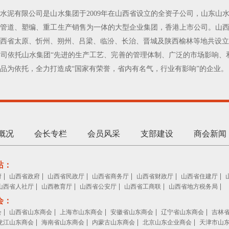
水泥有限公司是山水集团于2009年在山西省设立的全资子公司，山东山
、管道、塑编、重工生产销售为一体的大型企业集团，香港上市公司。山
西省太原、忻州、朔州、吕梁、临汾、长治、晋城及陕西榆林等地共设立
司依托山水集团“先进的生产工艺、完善的管理体制、广泛的市场影响、
品为依托，全力打造成“国家有荣誉，省内有名气，行业有影响”的企业。
概况
会长专栏
会员风采
支部建设
商会新闻
站：
|
|
|
|
|
|
府
山西省政府
山西省民政厅
山西省商务厅
山西省财政厅
山西省住建厅
|
|
|
|
|
山西省人社厅
山西教育厅
山西省公安厅
山西省工商联
山西省地方税务局
会：
|
|
|
|
|
会
山西省山东商会
上海市山东商会
安徽省山东商会
辽宁省山东商会
吉林
|
|
|
|
龙江山东商会
海南省山东商会
内蒙古山东商会
北京山东企业商会
天津市山