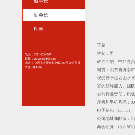
监事长
副会长
理事
王超
性别：男
电话：0351-8224667
邮箱：sxssdsh@163.com
政治面貌：中共党员
地址：山西省太原市长治路306号火炬创业
大厦C座15层
籍贯：山东省济南市
现受聘于山西山水水
富的领导能力、团队
会与行业责任，积极
座机和手机号码：0351-7
电子信箱（E-mail）：s
公司地址和邮编：山西
商会职务：山西省山