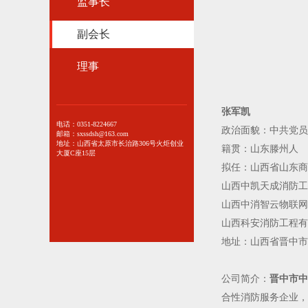
监事长
副会长
理事
张军凯
电话：0351-8224667
政治面貌：中共党员
邮箱：sxssdsh@163.com
地址：山西省太原市长治路306号火炬创业
籍贯：山东滕州人
大厦C座15层
拟任：山西省山东商
山西中凯天成消防工
山西中消智云物联网
山西科安消防工程有
地址：山西省晋中市
公司简介：
晋中市
合性消防服务企业，