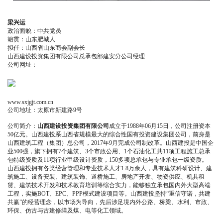
梁兴运
政治面貌：中共党员
籍贯：山东肥城人
拟任：山西省山东商会副会长
山西建设投资集团有限公司总承包部建安分公司经理
公司网址：
www.sxjgjt.com.cn
公司地址：太原市新建路9号
公司简介：
山西建设投资集团有限公司
成立于1988年06月15日，公司注册资本
50亿元。山西建投系山西省规模最大的综合性国有投资建设集团公司，前身是
山西建筑工程（集团）总公司，2017年9月完成公司制改革。山西建投是中国企
业500强，旗下拥有7个建筑、3个市政公用、1个石油化工共11项工程施工总承
包特级资质及11项行业甲级设计资质，150多项总承包与专业承包一级资质。
山西建投拥有各类经营管理和专业技术人才1.8万余人，具有建筑科研设计、建
筑施工、设备安装、建筑装饰、道桥施工、房地产开发、物资供应、机具租
赁、建筑技术开发和技术教育培训等综合实力，能够独立承包国内外大型高端
工程，实施BOT、EPC、PPP模式建设项目等。山西建投坚持“重信守诺，共建
共赢”的经营理念，以市场为导向，先后涉足境内外公路、桥梁、水利、市政、
环保、仿古与古建修缮及煤、电等化工领域。