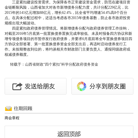
三是紧扣建设投资需求。为保障各市正常建设资金需求，防范在建项目资
金链断裂风险，山西省加大对各市新增债务分配力度，共计分配229亿元，比
2015年的141亿元增加88亿元，增长62.4%，比全省平均增速54.4%高8个百分
点。在具体分配过程中，还适当考虑各市2015年债务基数，防止各市政府投资
规模出现大幅波动。
四是紧扣政府债券管理情况。将新增债务分配与政府债券管理工作挂钩，
对截至2016年5月底第一批置换债券置换完成率较低、未及时报备四方协议和新
增专项债务项目的市暂停发行政府债券，并要求6月底前将全年置换债券项目四
方协议全部签署、第一批置换债券资金全部支出后，再适时启动债券发行工
作。未按期整改到位的，将约谈相关市财政部门主要负责人、通报同级政府或
核减债券额度。
转载于：
山西省财政“四个紧扣”科学分配政府债务资金
往期回顾
商会章程