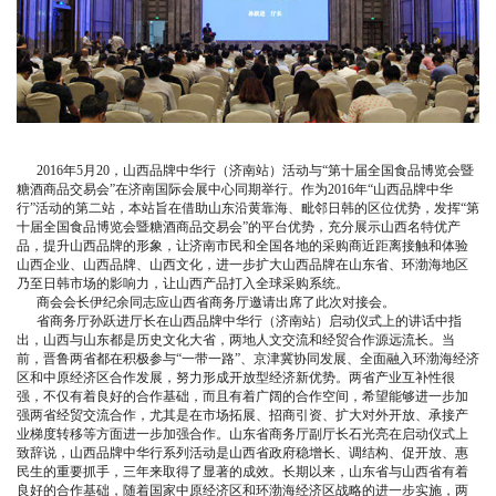
2016年5月20，山西品牌中华行（济南站）活动与“第十届全国食品博览会暨
糖酒商品交易会”在济南国际会展中心同期举行。作为2016年“山西品牌中华
行”活动的第二站，本站旨在借助山东沿黄靠海、毗邻日韩的区位优势，发挥“第
十届全国食品博览会暨糖酒商品交易会”的平台优势，充分展示山西名特优产
品，提升山西品牌的形象，让济南市民和全国各地的采购商近距离接触和体验
山西企业、山西品牌、山西文化，进一步扩大山西品牌在山东省、环渤海地区
乃至日韩市场的影响力，让山西产品打入全球采购系统。
商会会长伊纪余同志应山西省商务厅邀请出席了此次对接会。
省商务厅孙跃进厅长在山西品牌中华行（济南站）启动仪式上的讲话中指
出，山西与山东都是历史文化大省，两地人文交流和经贸合作源远流长。当
前，晋鲁两省都在积极参与“一带一路”、京津冀协同发展、全面融入环渤海经济
区和中原经济区合作发展，努力形成开放型经济新优势。两省产业互补性很
强，不仅有着良好的合作基础，而且有着广阔的合作空间，希望能够进一步加
强两省经贸交流合作，尤其是在市场拓展、招商引资、扩大对外开放、承接产
业梯度转移等方面进一步加强合作。山东省商务厅副厅长石光亮在启动仪式上
致辞说，山西品牌中华行系列活动是山西省政府稳增长、调结构、促开放、惠
民生的重要抓手，三年来取得了显著的成效。长期以来，山东省与山西省有着
良好的合作基础，随着国家中原经济区和环渤海经济区战略的进一步实施，两