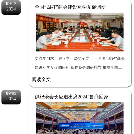
09
/12
全国“四好”商会建设互学互促调研
2024
组莅临山西省山东商会调研指导
交流学习求上进互学互鉴促发展 ——全国“四好”商会
建设互学互促调研组 莅临我会调研指导 根据全国工
商联《关于开展 2024 年度“四好”商会建设互学互促
阅读全文
活...
09
/05
伊纪余会长应邀出席2024“鲁商回家
2024
乡”暨省外山东商会会长座谈会