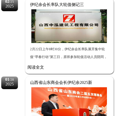
02
/25
伊纪余会长率队大轮值侧记三
2025
2月22日上午8时30分，伊纪余会长率队展开集中轮
值“早春行动”第三日，原班参加轮值活动人员陪同，
活动再次紧锣密鼓展开—— 第十八站—二十站：联合
阅读全文
办公价...
01
/28
山西省山东商会会长伊纪余2025新
2025
年贺词