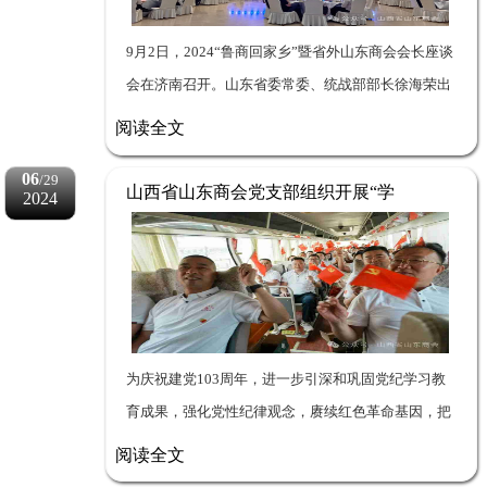
9月2日，2024“鲁商回家乡”暨省外山东商会会长座谈
会在济南召开。山东省委常委、统战部部长徐海荣出
席并讲话，山东省人大常委会副主任、省工商联主席
阅读全文
王随莲主持。山西省工商联副主席、山西省...
06
/29
山西省山东商会党支部组织开展“学
2024
党纪，强党性，听党话，跟党走”庆
七一主题党日兴县行活动
为庆祝建党103周年，进一步引深和巩固党纪学习教
育成果，强化党性纪律观念，赓续红色革命基因，把
商会的高质量建设提升到一个新的水平。6月26日至
阅读全文
27日，在商会党支部书记伊纪余同志的带领下，我会