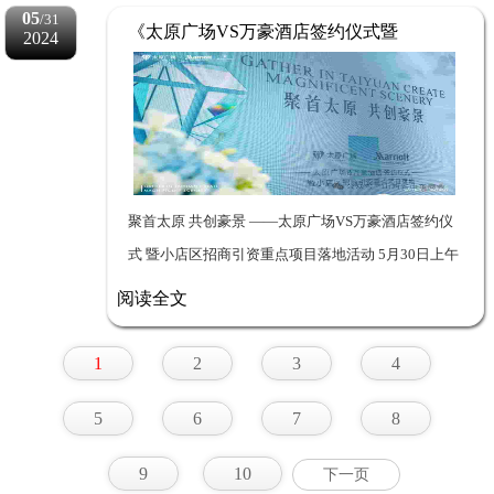
05
/31
48名党...
《太原广场VS万豪酒店签约仪式暨
2024
小店区招商引资重点项目落地活
动》隆重举行
聚首太原 共创豪景 ——太原广场VS万豪酒店签约仪
式 暨小店区招商引资重点项目落地活动 5月30日上午
10时，太原新绿城房地产开发有限公司与万豪国际酒
阅读全文
店集团公司《太原广场战略合作备忘录（...
1
2
3
4
5
6
7
8
9
10
下一页