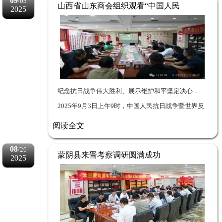
09
/03
辞，省人大常委...
山西省山东商会组织观看“中国人民
2025
抗日战争暨世界反法西斯战争胜利
80周年大阅兵”等系列活动
纪念抗日战争伟大胜利、展示维护和平坚定决心，
2025年9月3日上午9时，中国人民抗日战争暨世界反
法西斯战争胜利80周年大阅兵在北京天安门广场隆重
阅读全文
举行。为铭记历史、缅怀先烈、珍爱和平、开创未
08
/26
来，9月...
蒙阴县来晋考察调研圆满成功
2025