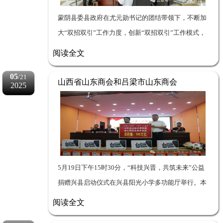
蒙阴县委县政府在尤元勋书记的团结带领下，不断加
大“双招双引”工作力度，创新“双招双引”工作模式，
与山西省山东商会携手建立资源共享、合作共赢的长
阅读全文
效机制，双向奔赴，走好、走活了&ldqu...
05
/21
山西省山东商会和吕梁市山东商会
2025
向兴县教体局发起爱心捐赠
5月19日下午15时30分，“科技兴晋，共筑未来”公益
捐赠兴县启动仪式在兴县阳光小学多功能厅举行。本
次活动由山西省山东商会和吕梁市山东商会联合发
阅读全文
起，向兴县20所学校捐赠价值100万元的...