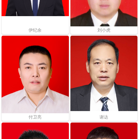
伊纪余
刘小虎
付卫亮
谢达