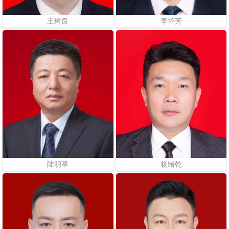
王树良
李怀芳
陆明星
杨绪乾